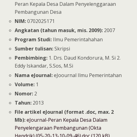
Peran Kepala Desa Dalam Penyelenggaraan
Pembangunan Desa
NIM:
0702025171
Angkatan (tahun masuk, mis. 2009):
2007
Program Studi:
Ilmu Pemerintahahan
Sumber tulisan:
Skripsi
Pembimbing:
1. Drs. Daud Kondorura, M. Si 2.
Eddy Iskandar, S.Sos, M.Si
Nama eJournal:
eJoournal Ilmu Pemerintahan
Volume:
1
Nomor:
2
Tahun:
2013
File artikel eJournal (format .doc, max. 2
Mb):
eJournal-Peran Kepala Desa Dalam
Penyelengaraan Pembangunan (Okta
Hendrik) (05-20-13-10-09-46).doc (120 kB)