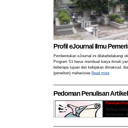
Profil eJournal Ilmu Pemer
Pembentukan eJournal ini dilatarbelakangi o
Program S1 harus membuat karya ilmiah yang d
beberapa tujuan dari kebijakan dimaksud, dia
(penelitan) mahasiswa
Read more
Pedoman Penulisan Artikel
Panduan Penga
Semua mahasi
1
2
3
4
5
6
dionlinekan di
terhubung de
penyampaian 