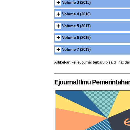
Volume 3 (2015)
No 2
No 3
No 4
No 1
Pemberdayaan Perempuan Indon
Volume 4 (2016)
Sopang Kabupaten Paser (Imanu
No. 2
No. 3
No. 4
No. 1
IMPLEMENTASI PERATURAN B
IMPLEMENTASI PROGRAM KE
Volume 5 (2017)
TENTANG PENYELENGGARAA
TENAGA KERJA BONGKAR MU
No. 2
No. 3
No. 4
No. 1
KUTAI KARTANEGARA (Studi Kas
(KOMURA) PELABUHAN SAMARIN
STUDI TENTANG GOLONGAN P
Volume 6 (2018)
KOORDINASI KEPALA DESA 
PELAYANAN PEMBUATAN PEL
DI KECAMATAN MUARA JAWA 
No. 2
No. 3
No. 4
No. 1
DESA MANUBAR KECAMATAN S
KOTA SAMARINDA (SUSI HAS
SINERGI LEMBAGA-LEMBAG
DAMPAK KEBIJAKAN PENUTU
Volume 7 (2019)
Dampak Ekonomi Dan Sosial Akt
Persepsi Masyarakat Terhadap 
PROGRAM KELUARGA HARAPAN
SINGA GEWEH KECAMATAN S
No. 2
No. 3
No. 4
No. 1
Kelurahan Loa Tebu Kecamatan T
Kota Samarinda (Mahmud)
PERAN PEMERINTAH KOTA D
Habibi Roman)
PENDIDIKAN DAN PELATIHA
Artikel-artikel eJournal terbaru bisa dilihat 
Peranan Badan Kepegawaian Da
koordinasi komisi penanggulang
KELURAHAN SEMPAJA UTARA 
PELAKSANAAN PELAYANAN A
PELAYANAN PUBLIK DI BADA
No. 2
No. 3
No. 4
No. 1
Pegawai Negeri Sipil Di Lingku
penanggulangan hiv/aids di kota
Dampak Program CSR PT. Kalti
KECAMATAN LOA JANAN KABU
PELAYANAN JAMINAN KESEHA
MONITORING PELAKSANAAN 
Studi Tentang Pelayanan Pembu
dampak kebijakan pertambangan
Kutai Timur (Ryan Randika)
PERAN DINAS KEBUDAYAAN
DEWA SAKTI DALAM MENIN
(PATEN) DI KECAMATAN SAM
Ejournal Ilmu Pemerintaha
Ulu Kota Samarinda (Masrin)
selatan kecamatan samarinda uta
PENGARUH PROGRAM PEMER
WISATA WADUK PANJI SUKAR
SAMBOJA KABUPATEN KUTAI 
Pratama , Dr. Erwin Resmawan, 
IMPLEMENTASI UNDANG -UN
Upaya Pemerintah Kecamatan D
KESADARAN HUKUM ANGGOT
PEMBERDAYAAN MASYARAKAT
Pranata)
PERANAN BADAN PERENCAN
PERSEPSI MASYARAKAT TE
OLEH KOMISI PERLINDUNGAN 
Kutai Kartanegara (Studi Kasus
PELAKSANAAN UNDANG-UNDA
MASYARAKAT DI DESA SANGA
STUDI TENTANG DAMPAK PR
SAMARINDA DALAM PENGEMBAN
CAMAT SAMARINDA SEBERANG (Y
Marthen L. Tandisau ,Anwar ,Leti
Pelaksanaan Program Nasional
ANGKUTAN JALAN DI KOTA S
PURNAMASARI)
KABUPATEN PENAJAM PASER U
PENGARUH TINGKAT PENDID
Kondorura, M.Si)
KUALITAS APARATUR SIPIL 
Kelurahan Maridan Kecamatan 
implementasi peraturan daerah 
Pelaksanaan Good Governance (
STUDI TENTANG PEMBERDAY
KUALITAS PELAYANAN MASYA
AKUNTABILITAS DALAM PENG
KECAMATAN KOTA BANGUN KAB
Pemberian Motivasi Dalam Upay
pekerja seks komersial di kota 
Di Kantor Kecamatan Sambaliun
PANTAI AMAL KECAMATAN TA
Astrid Novalina Tambunan)
KECAMATAN MALINAU UTARA K
,Rita Kalinggi)
Kecamatan Kuaro Kabupaten Pa
sistem kaderisasi dan penetapan
Peran Disnakertrans Provinsi K
STUDI TENTANG KONTRIBUS
IMPLEMENTASI UNDANG-UND
IMPLEMENTASI PERATURAN 
PERAN LURAH DALAM PEMBE
Pengawasan Pimpinan Dalam Men
Golkar Kabupaten Penajam Pase
Hubungan Kerja Karyawan denga
GOVERNANCE PADA PEMERINTA
TAHUN 2008 DI DINAS PERKEB
(STUDI TENTANG PELINDUN
SAMARINDA (Ikhsan Iskandar, E
Kekayaan Negara dan Lelang Kot
PENDAFTARAN PENDUDUK P
Samarinda (Hendra Wijaya)
ANALISIS PENERAPAN PRIN
PENGATURAN DAN PEMBINAA
KECAMATAN BARONG TONGKOK
STRATEGI PARTAI DEMOKRA