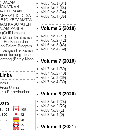
) DALAM
Vol.5 No.1
(34)
NGKATKAN
Vol.5 No.2
(35)
JAHTERAAN
Vol.5 No.3
(34)
ARAKAT DI DESA
Vol.5 No.4
(35)
REJO KECAMATAN
JAM KABUPATEN
Volume 6 (2018)
AJAM PASER
(Qolif Lestari)
Vol.6 No.1
(41)
gi Dinas Ketahanan
Vol.6 No.2
(42)
, Perikanan dan
Vol.6 No.3
(43)
ian Dalam Program
Vol.6 No.4
(39)
mbangan Perikanan
p di Tanjung Limau
ontang (Betsy Nona
Volume 7 (2019)
Vol.7 No.1
(39)
Vol.7 No.2
(40)
Links
Vol.7 No.3
(39)
Vol.7 No.4
(30)
Unmul
 Fisip Unmul
Ilmu Pemerintahan
Volume 8 (2020)
Vol.8 No.1
(25)
Vol.8 No.2
(25)
Vol.8 No.3
(1)
Vol.8 No.4
(0)
Volume 9 (2021)