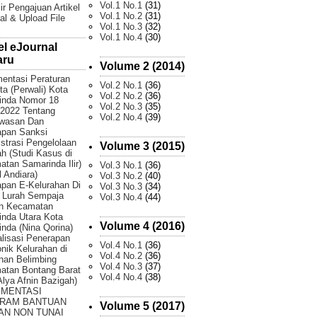
Vol.1 No.1
(31)
ir Pengajuan Artikel
Vol.1 No.2
(31)
al & Upload File
Vol.1 No.3
(32)
Vol.1 No.4
(30)
el eJournal
aru
Volume 2 (2014)
entasi Peraturan
Vol.2 No.1
(36)
ta (Perwali) Kota
Vol.2 No.2
(36)
inda Nomor 18
Vol.2 No.3
(35)
2022 Tentang
Vol.2 No.4
(39)
wasan Dan
apan Sanksi
strasi Pengelolaan
Volume 3 (2015)
 (Studi Kasus di
tan Samarinda Ilir)
Vol.3 No.1
(36)
 Andiara)
Vol.3 No.2
(40)
pan E-Kelurahan Di
Vol.3 No.3
(34)
 Lurah Sempaja
Vol.3 No.4
(44)
an Kecamatan
nda Utara Kota
Volume 4 (2016)
nda (Nina Qorina)
lisasi Penerapan
Vol.4 No.1
(36)
onik Kelurahan di
Vol.4 No.2
(36)
han Belimbing
Vol.4 No.3
(37)
atan Bontang Barat
Vol.4 No.4
(38)
 Alya Afnin Bazigah)
EMENTASI
RAM BANTUAN
Volume 5 (2017)
AN NON TUNAI