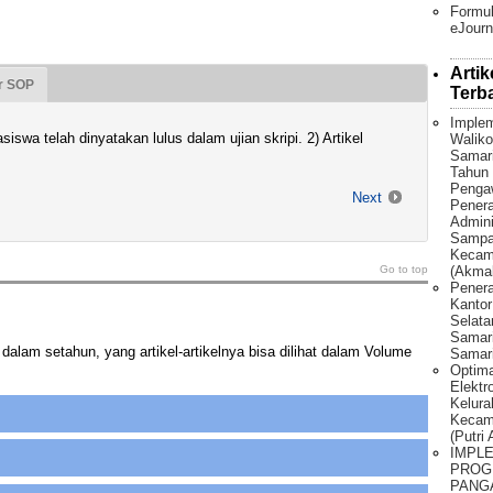
Formul
eJourn
Artik
r SOP
Terb
Implem
iswa telah dinyatakan lulus dalam ujian skripi. 2) Artikel
Waliko
Samar
Tahun 
Penga
Next
Pener
Admini
Sampah
Kecama
Go to top
(Akmal
Penera
Kantor
Selat
Samari
 dalam setahun, yang artikel-artikelnya bisa dilihat dalam Volume
Samari
Optima
Elektr
Kelura
Kecam
(Putri
IMPL
PROG
PANG