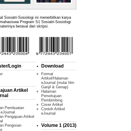
al Sosiatri-Sosiologi ini menerbitkan karya
 mahasiswa Program S1 Sosiatri-Sosiologi
aterinya berasal dari skripsi.
ster/Login
Download
er
Format
Artikel/Halaman
eJournal (mulai hlm
Ganjil & Genap)
ajuan Artikel
Halaman
rnal
Persetujuan
Pembimbing
Cover Artikel
an Pembuatan
Contoh Artikel
l eJournal
eJournal
n Pengajuan Artikel
al
Volume 1 (2013)
an Pengisian
ir