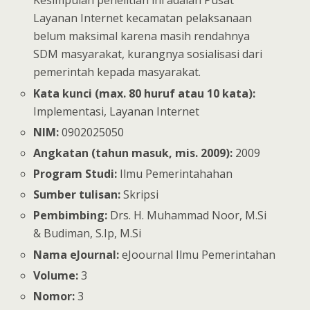
Kesimpulan penelitian ini adalah Pusat
Layanan Internet kecamatan pelaksanaan
belum maksimal karena masih rendahnya
SDM masyarakat, kurangnya sosialisasi dari
pemerintah kepada masyarakat.
Kata kunci (max. 80 huruf atau 10 kata):
Implementasi, Layanan Internet
NIM:
0902025050
Angkatan (tahun masuk, mis. 2009):
2009
Program Studi:
Ilmu Pemerintahahan
Sumber tulisan:
Skripsi
Pembimbing:
Drs. H. Muhammad Noor, M.Si
& Budiman, S.Ip, M.Si
Nama eJournal:
eJoournal Ilmu Pemerintahan
Volume:
3
Nomor:
3