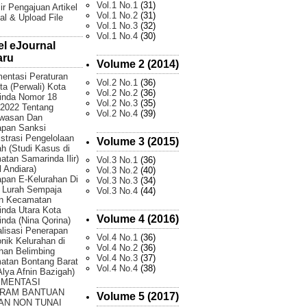
Vol.1 No.1
(31)
ir Pengajuan Artikel
Vol.1 No.2
(31)
al & Upload File
Vol.1 No.3
(32)
Vol.1 No.4
(30)
el eJournal
aru
Volume 2 (2014)
entasi Peraturan
Vol.2 No.1
(36)
ta (Perwali) Kota
Vol.2 No.2
(36)
inda Nomor 18
Vol.2 No.3
(35)
2022 Tentang
Vol.2 No.4
(39)
wasan Dan
apan Sanksi
strasi Pengelolaan
Volume 3 (2015)
 (Studi Kasus di
tan Samarinda Ilir)
Vol.3 No.1
(36)
 Andiara)
Vol.3 No.2
(40)
pan E-Kelurahan Di
Vol.3 No.3
(34)
 Lurah Sempaja
Vol.3 No.4
(44)
an Kecamatan
nda Utara Kota
Volume 4 (2016)
nda (Nina Qorina)
lisasi Penerapan
Vol.4 No.1
(36)
onik Kelurahan di
Vol.4 No.2
(36)
han Belimbing
Vol.4 No.3
(37)
atan Bontang Barat
Vol.4 No.4
(38)
 Alya Afnin Bazigah)
EMENTASI
RAM BANTUAN
Volume 5 (2017)
AN NON TUNAI