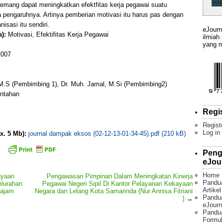
mang dapat meningkatkan efektfitas kerja pegawai suatu
a pengaruhnya. Artinya pemberian motivasi itu harus pas dengan
isasi itu sendiri.
eJourn
):
Motivasi, Efektifitas Kerja Pegawai
ilmiah
yang m
007
, M.S (Pembimbing 1), Dr. Muh. Jamal, M.Si (Pembimbing2)
intahan
Regi
Regist
Log in
x. 5 Mb):
journal dampak eksos (02-12-13-01-34-45).pdf (210 kB)
Peng
eJou
Home
ayaan
Pengawasan Pimpinan Dalam Meningkatan Kinerja
Pandu
elurahan
Pegawai Negeri Sipil Di Kantor Pelayanan Kekayaan
Artike
najam
Negara dan Lelang Kota Samarinda (Nur Annisa Fitriani
Pandua
)
→
eJourn
Pandu
Formul