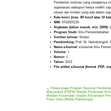
Pemberian motivasi yang sewajarnya me
organiasasi walaupun hanya sedikit saj
situasi dan kondisi yang ada dalam organ
Kata kunci (max. 80 huruf atau 10 kata
NIM:
0702025120
Angkatan (tahun masuk, mis. 2009):
2
Program Studi:
Ilmu Pemerintahahan
Sumber tulisan:
Skripsi
Pembimbing:
Prof. Dr. Hartutiningsih
Nama eJournal:
eJoournal Ilmu Pemer
Volume:
1
Nomor:
1
Tahun:
2013
File artikel eJournal (format .PDF, ma
←
Pelaksanaan Program Nasional Pemberd
Masyarakat (PNPM) Mandiri Perdesaan di K
Maridan Kecamatan Sepaku Kecamatan Pe
Paser Utara (Melda Palimbunga)