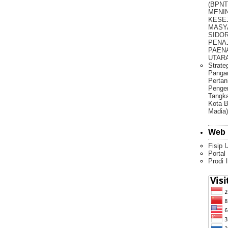
(BPNT
MENI
KESE
MASY
SIDO
PENA
PAEN
UTARA 
Strate
Pangan
Pertan
Penge
Tangka
Kota B
Madia)
Web 
Fisip 
Portal
Prodi 