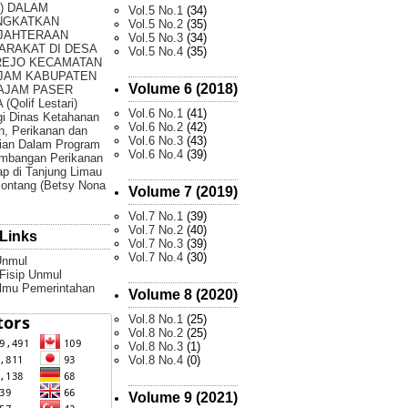
) DALAM
Vol.5 No.1
(34)
NGKATKAN
Vol.5 No.2
(35)
JAHTERAAN
Vol.5 No.3
(34)
ARAKAT DI DESA
Vol.5 No.4
(35)
REJO KECAMATAN
JAM KABUPATEN
Volume 6 (2018)
AJAM PASER
(Qolif Lestari)
Vol.6 No.1
(41)
gi Dinas Ketahanan
Vol.6 No.2
(42)
, Perikanan dan
Vol.6 No.3
(43)
ian Dalam Program
Vol.6 No.4
(39)
mbangan Perikanan
p di Tanjung Limau
ontang (Betsy Nona
Volume 7 (2019)
Vol.7 No.1
(39)
Vol.7 No.2
(40)
Links
Vol.7 No.3
(39)
Vol.7 No.4
(30)
Unmul
 Fisip Unmul
Ilmu Pemerintahan
Volume 8 (2020)
Vol.8 No.1
(25)
Vol.8 No.2
(25)
Vol.8 No.3
(1)
Vol.8 No.4
(0)
Volume 9 (2021)