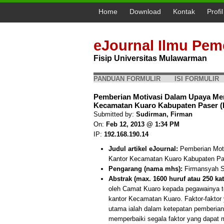
Home
Download
Kontak
Profi
eJournal Ilmu Pem
Fisip Universitas Mulawarman
PANDUAN FORMULIR
ISI FORMULIR
Pemberian Motivasi Dalam Upaya Men
Kecamatan Kuaro Kabupaten Paser (
Submitted by:
Sudirman, Firman
On:
Feb 12, 2013 @ 1:34 PM
IP:
192.168.190.14
Judul artikel eJournal:
Pemberian Moti
Kantor Kecamatan Kuaro Kabupaten Pa
Pengarang (nama mhs):
Firmansyah S
Abstrak (max. 1600 huruf atau 250 kat
oleh Camat Kuaro kepada pegawainya te
kantor Kecamatan Kuaro. Faktor-faktor
utama ialah dalam ketepatan pemberian 
memperbaiki segala faktor yang dapat 