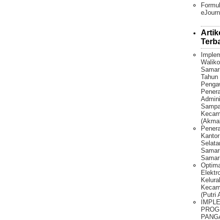
Formul
eJourn
Artik
Terb
Implem
Waliko
Samar
Tahun 
Penga
Pener
Admini
Sampah
Kecama
(Akmal
Penera
Kantor
Selat
Samari
Samari
Optima
Elektr
Kelura
Kecam
(Putri
IMPL
PROG
PANG