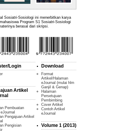
al Sosiatri-Sosiologi ini menerbitkan karya
 mahasiswa Program S1 Sosiatri-Sosiologi
aterinya berasal dari skripsi.
ster/Login
Download
er
Format
Artikel/Halaman
eJournal (mulai hlm
Ganjil & Genap)
ajuan Artikel
Halaman
rnal
Persetujuan
Pembimbing
Cover Artikel
an Pembuatan
Contoh Artikel
l eJournal
eJournal
n Pengajuan Artikel
al
Volume 1 (2013)
an Pengisian
ir