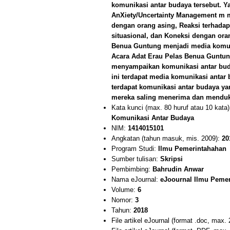
komunikasi antar budaya tersebut. 
AnXiety/Uncertainty Management m mel
dengan orang asing, Reaksi terhadap 
situasional, dan Koneksi dengan ora
Benua Guntung menjadi media komuni
Acara Adat Erau Pelas Benua Guntun
menyampaikan komunikasi antar bud
ini terdapat media komunikasi anta
terdapat komunikasi antar budaya yan
mereka saling menerima dan menduk
Kata kunci (max. 80 huruf atau 10 kata
Komunikasi Antar Budaya
NIM:
1414015101
Angkatan (tahun masuk, mis. 2009):
20
Program Studi:
Ilmu Pemerintahahan
Sumber tulisan:
Skripsi
Pembimbing:
Bahrudin Anwar
Nama eJournal:
eJoournal Ilmu Peme
Volume:
6
Nomor:
3
Tahun:
2018
File artikel eJournal (format .doc, max.