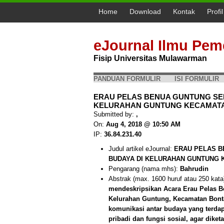
Home
Download
Kontak
Profi
eJournal Ilmu Pem
Fisip Universitas Mulawarman
PANDUAN FORMULIR
ISI FORMULIR
ERAU PELAS BENUA GUNTUNG SEB
KELURAHAN GUNTUNG KECAMATAN
Submitted by:
,
On:
Aug 4, 2018 @ 10:50 AM
IP:
36.84.231.40
Judul artikel eJournal:
ERAU PELAS B
BUDAYA DI KELURAHAN GUNTUNG 
Pengarang (nama mhs):
Bahrudin
Abstrak (max. 1600 huruf atau 250 kata
mendeskripsikan Acara Erau Pelas B
Kelurahan Guntung, Kecamatan Bonta
komunikasi antar budaya yang terdap
pribadi dan fungsi sosial, agar dike