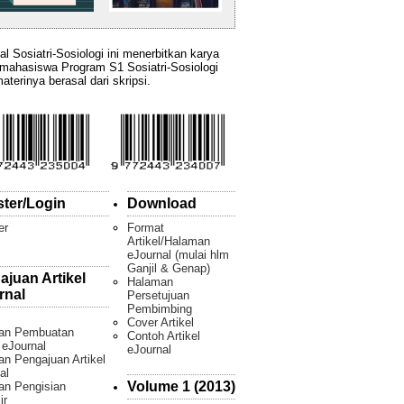
al Sosiatri-Sosiologi ini menerbitkan karya
 mahasiswa Program S1 Sosiatri-Sosiologi
aterinya berasal dari skripsi.
ster/Login
Download
er
Format
Artikel/Halaman
eJournal (mulai hlm
Ganjil & Genap)
ajuan Artikel
Halaman
rnal
Persetujuan
Pembimbing
Cover Artikel
an Pembuatan
Contoh Artikel
l eJournal
eJournal
n Pengajuan Artikel
al
Volume 1 (2013)
an Pengisian
ir