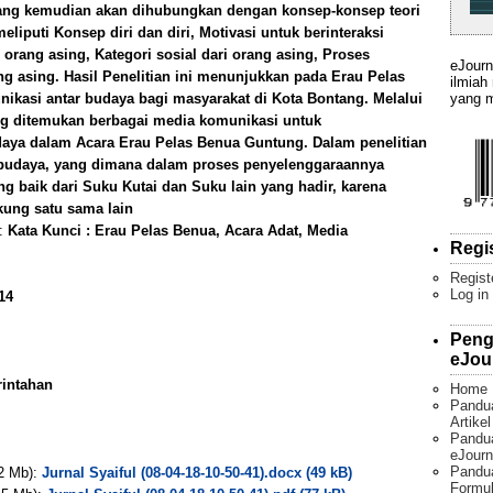
Yang kemudian akan dihubungkan dengan konsep-konsep teori
iputi Konsep diri dan diri, Motivasi untuk berinteraksi
orang asing, Kategori sosial dari orang asing, Proses
eJourn
ng asing. Hasil Penelitian ini menunjukkan pada Erau Pelas
ilmiah
yang m
kasi antar budaya bagi masyarakat di Kota Bontang. Melalui
g ditemukan berbagai media komunikasi untuk
aya dalam Acara Erau Pelas Benua Guntung. Dalam penelitian
r budaya, yang dimana dalam proses penyelenggaraannya
g baik dari Suku Kutai dan Suku lain yang hadir, karena
ung satu sama lain
):
Kata Kunci : Erau Pelas Benua, Acara Adat, Media
Regi
Regist
Log in
14
Peng
eJou
rintahan
Home
Pandu
Artike
Pandua
eJourn
Pandu
 2 Mb):
Jurnal Syaiful (08-04-18-10-50-41).docx (49 kB)
Formul