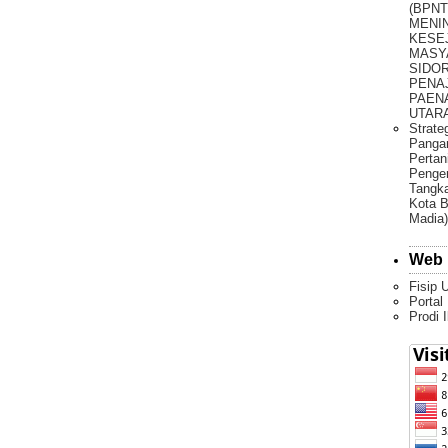
(BPNT
MENI
KESE
MASY
SIDO
PENA
PAEN
UTARA 
Strate
Pangan
Pertan
Penge
Tangka
Kota B
Madia)
Web 
Fisip 
Portal
Prodi 