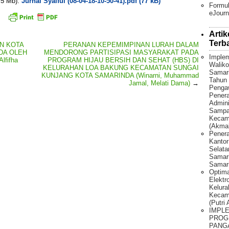
. 5 Mb):
Jurnal Syaiful (08-04-18-10-50-41).pdf (77 kB)
Formul
eJourn
Artik
Terb
N KOTA
PERANAN KEPEMIMPINAN LURAH DALAM
DA OLEH
MENDORONG PARTISIPASI MASYARAKAT PADA
Implem
fifha
PROGRAM HIJAU BERSIH DAN SEHAT (HBS) DI
Waliko
KELURAHAN LOA BAKUNG KECAMATAN SUNGAI
Samar
KUNJANG KOTA SAMARINDA (Winarni, Muhammad
Tahun 
Jamal, Melati Dama)
→
Penga
Pener
Admini
Sampah
Kecama
(Akmal
Penera
Kantor
Selat
Samari
Samari
Optima
Elektr
Kelura
Kecam
(Putri
IMPL
PROG
PANG