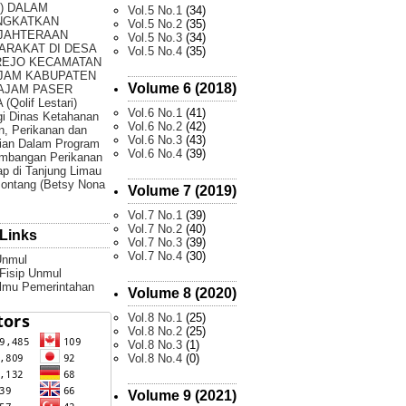
) DALAM
Vol.5 No.1
(34)
NGKATKAN
Vol.5 No.2
(35)
JAHTERAAN
Vol.5 No.3
(34)
ARAKAT DI DESA
Vol.5 No.4
(35)
REJO KECAMATAN
JAM KABUPATEN
Volume 6 (2018)
AJAM PASER
(Qolif Lestari)
Vol.6 No.1
(41)
gi Dinas Ketahanan
Vol.6 No.2
(42)
, Perikanan dan
Vol.6 No.3
(43)
ian Dalam Program
Vol.6 No.4
(39)
mbangan Perikanan
p di Tanjung Limau
ontang (Betsy Nona
Volume 7 (2019)
Vol.7 No.1
(39)
Vol.7 No.2
(40)
Links
Vol.7 No.3
(39)
Vol.7 No.4
(30)
Unmul
 Fisip Unmul
Ilmu Pemerintahan
Volume 8 (2020)
Vol.8 No.1
(25)
Vol.8 No.2
(25)
Vol.8 No.3
(1)
Vol.8 No.4
(0)
Volume 9 (2021)