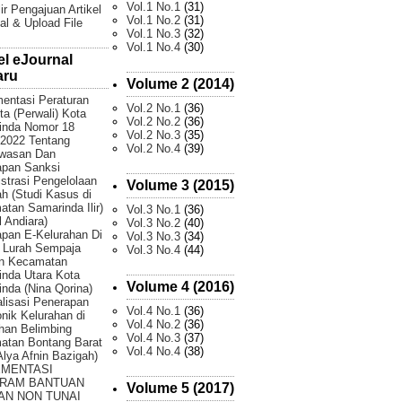
Vol.1 No.1
(31)
ir Pengajuan Artikel
Vol.1 No.2
(31)
al & Upload File
Vol.1 No.3
(32)
Vol.1 No.4
(30)
el eJournal
aru
Volume 2 (2014)
entasi Peraturan
Vol.2 No.1
(36)
ta (Perwali) Kota
Vol.2 No.2
(36)
inda Nomor 18
Vol.2 No.3
(35)
2022 Tentang
Vol.2 No.4
(39)
wasan Dan
apan Sanksi
strasi Pengelolaan
Volume 3 (2015)
 (Studi Kasus di
tan Samarinda Ilir)
Vol.3 No.1
(36)
 Andiara)
Vol.3 No.2
(40)
pan E-Kelurahan Di
Vol.3 No.3
(34)
 Lurah Sempaja
Vol.3 No.4
(44)
an Kecamatan
nda Utara Kota
Volume 4 (2016)
nda (Nina Qorina)
lisasi Penerapan
Vol.4 No.1
(36)
onik Kelurahan di
Vol.4 No.2
(36)
han Belimbing
Vol.4 No.3
(37)
atan Bontang Barat
Vol.4 No.4
(38)
 Alya Afnin Bazigah)
EMENTASI
RAM BANTUAN
Volume 5 (2017)
AN NON TUNAI