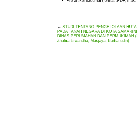
File artikel eJournal (format .PDF, max
←
STUDI TENTANG PENGELOLAAN HUTA
PADA TANAH NEGARA DI KOTA SAMARIN
DINAS PERUMAHAN DAN PERMUKIMAN (Al
Zhafira Erwandha, Masjaya, Burhanudin)