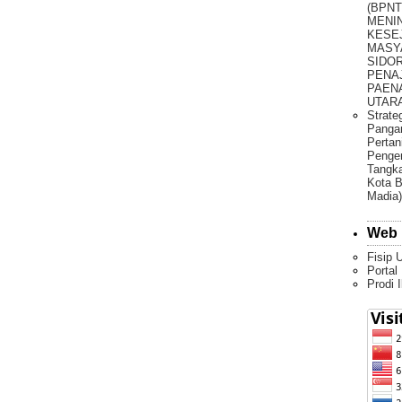
(BPNT
MENI
KESE
MASY
SIDO
PENA
PAEN
UTARA 
Strate
Pangan
Pertan
Penge
Tangka
Kota B
Madia)
Web 
Fisip 
Portal
Prodi 