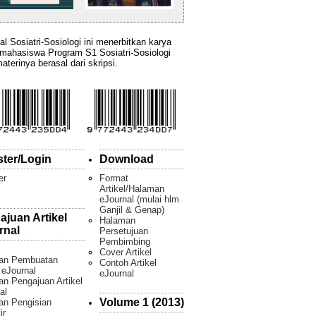
al Sosiatri-Sosiologi ini menerbitkan karya
 mahasiswa Program S1 Sosiatri-Sosiologi
aterinya berasal dari skripsi.
ster/Login
Download
er
Format
Artikel/Halaman
eJournal (mulai hlm
Ganjil & Genap)
ajuan Artikel
Halaman
rnal
Persetujuan
Pembimbing
Cover Artikel
an Pembuatan
Contoh Artikel
l eJournal
eJournal
n Pengajuan Artikel
al
Volume 1 (2013)
an Pengisian
ir