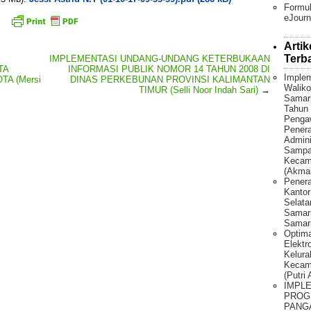
Formul
eJourn
Artik
Terb
IMPLEMENTASI UNDANG-UNDANG KETERBUKAAN
TA
INFORMASI PUBLIK NOMOR 14 TAHUN 2008 DI
Implem
A (Mersi
DINAS PERKEBUNAN PROVINSI KALIMANTAN
Waliko
TIMUR (Selli Noor Indah Sari)
→
Samar
Tahun 
Penga
Pener
Admini
Sampah
Kecama
(Akmal
Penera
Kantor
Selat
Samari
Samari
Optima
Elektr
Kelura
Kecam
(Putri
IMPL
PROG
PANG