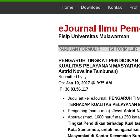
Home
Download
Kontak
Profi
eJournal Ilmu Pem
Fisip Universitas Mulawarman
PANDUAN FORMULIR
ISI FORMULIR
PENGARUH TINGKAT PENDIDIKAN
KUALITAS PELAYANAN MASYARAKA
Astrid Novalina Tambunan)
Submitted by:
,
On:
Jan 10, 2017 @ 9:35 AM
IP:
36.83.56.117
Judul artikel eJournal:
PENGARUH TIN
TERHADAP KUALITAS PELAYANAN 
Pengarang (nama mhs):
Jessi Astrid 
Abstrak (max. 1600 huruf atau 250 kata
Tingkat Pendidikan terhadap Kualit
Kota Samarinda, untuk menganalisis
Masyarakat di Kantor Kecamatan Sun