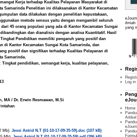
mangat Kerja terhadap Kualitas Pelayanan Masyarakat di
a Samarinda Penelitian ini dilaksanakan di Kantor Kecamatan
umpulan data dilakukan dengan penelitian kepustakaan,
eJourn
enggunakan metode sensus yaitu dengan mengambil seluruh
ilmiah
 dari 45 orang populasi yang ada di Kantor Kecamatan Sungai
yang m
ibandingkan dan dianalisis dengan analisa Kuantitatif. Hasil
Tingkat Pendidikan memiliki pengaruh yang positif dan
nan di Kantor Kecamatan Sungai Kota Samarinda, dan
ng positif dan signifikan terhadap Kualitas Pelayanan di
ta Samarinda.
):
Tingkat pendidikan, semangat kerja, kualitas pelayanan,
Regi
Regist
13
Log in
Peng
eJou
an, MA / Dr. Erwin Resmawan, M.Si
rintahan
Home
Pandu
Artike
Pandua
eJourn
 2 Mb):
Jessi Astrid N.T (01-10-17-09-35-59).doc (107 kB)
Pandu
Formul
. 5 Mb):
Jessi Astrid N.T (01-10-17-09-35-59).pdf (286 kB)