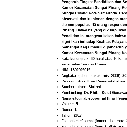
Pengaruh Tingkat Pendidikan dan Se
Kantor Kecamatan Sungai Pinang Kot
Sungai Pinang Kota Samarinda. Peng
observasi dan kuisioner, dengan m
elemen populasi 45 orang responden
Pinang. Data-data yang dikumpulkan d
Penelitian ini mengemukakan bahwa 
signifikan terhadap Kualitas Pelaya
Semangat Kerja memiliki pengaruh ya
Kantor Kecamatan Sungai Pinang Ko
Kata kunci (max. 80 huruf atau 10 kata
kecamatan Sungai Pinang
NIM:
1302025015
Angkatan (tahun masuk, mis. 2009):
20
Program Studi:
Ilmu Pemerintahahan
Sumber tulisan:
Skripsi
Pembimbing:
Dr. Phil. I Ketut Gunaw
Nama eJournal:
eJoournal Ilmu Peme
Volume:
5
Nomor:
1
Tahun:
2017
File artikel eJournal (format .doc, max.
File artikel eJournal (format .PDF, max