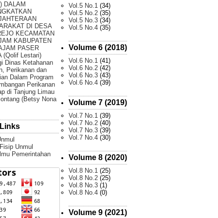
) DALAM
Vol.5 No.1
(34)
NGKATKAN
Vol.5 No.2
(35)
JAHTERAAN
Vol.5 No.3
(34)
ARAKAT DI DESA
Vol.5 No.4
(35)
REJO KECAMATAN
JAM KABUPATEN
Volume 6 (2018)
AJAM PASER
(Qolif Lestari)
Vol.6 No.1
(41)
gi Dinas Ketahanan
Vol.6 No.2
(42)
, Perikanan dan
Vol.6 No.3
(43)
ian Dalam Program
Vol.6 No.4
(39)
mbangan Perikanan
p di Tanjung Limau
ontang (Betsy Nona
Volume 7 (2019)
Vol.7 No.1
(39)
Vol.7 No.2
(40)
Links
Vol.7 No.3
(39)
Vol.7 No.4
(30)
Unmul
 Fisip Unmul
Ilmu Pemerintahan
Volume 8 (2020)
Vol.8 No.1
(25)
Vol.8 No.2
(25)
Vol.8 No.3
(1)
Vol.8 No.4
(0)
Volume 9 (2021)