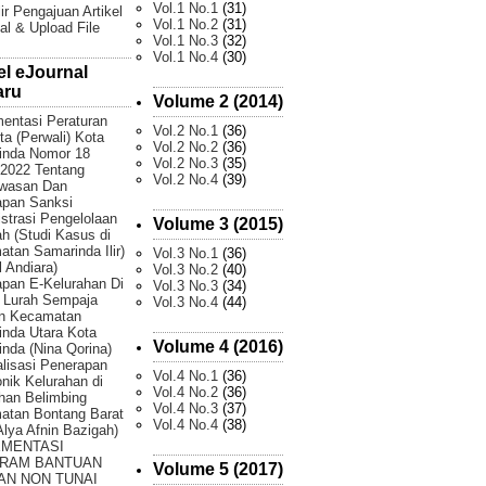
Vol.1 No.1
(31)
ir Pengajuan Artikel
Vol.1 No.2
(31)
al & Upload File
Vol.1 No.3
(32)
Vol.1 No.4
(30)
el eJournal
aru
Volume 2 (2014)
entasi Peraturan
Vol.2 No.1
(36)
ta (Perwali) Kota
Vol.2 No.2
(36)
inda Nomor 18
Vol.2 No.3
(35)
2022 Tentang
Vol.2 No.4
(39)
wasan Dan
apan Sanksi
strasi Pengelolaan
Volume 3 (2015)
 (Studi Kasus di
tan Samarinda Ilir)
Vol.3 No.1
(36)
 Andiara)
Vol.3 No.2
(40)
pan E-Kelurahan Di
Vol.3 No.3
(34)
 Lurah Sempaja
Vol.3 No.4
(44)
an Kecamatan
nda Utara Kota
Volume 4 (2016)
nda (Nina Qorina)
lisasi Penerapan
Vol.4 No.1
(36)
onik Kelurahan di
Vol.4 No.2
(36)
han Belimbing
Vol.4 No.3
(37)
atan Bontang Barat
Vol.4 No.4
(38)
 Alya Afnin Bazigah)
EMENTASI
RAM BANTUAN
Volume 5 (2017)
AN NON TUNAI