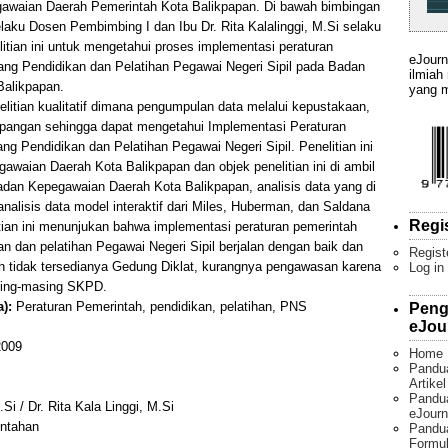
gawaian Daerah Pemerintah Kota Balikpapan. Di bawah bimbingan
aku Dosen Pembimbing I dan Ibu Dr. Rita Kalalinggi, M.Si selaku
itian ini untuk mengetahui proses implementasi peraturan
eJourn
ng Pendidikan dan Pelatihan Pegawai Negeri Sipil pada Badan
ilmiah
alikpapan.
yang m
litian kualitatif dimana pengumpulan data melalui kepustakaan,
lapangan sehingga dapat mengetahui Implementasi Peraturan
g Pendidikan dan Pelatihan Pegawai Negeri Sipil. Penelitian ini
awaian Daerah Kota Balikpapan dan objek penelitian ini di ambil
adan Kepegawaian Daerah Kota Balikpapan, analisis data yang di
analisis data model interaktif dari Miles, Huberman, dan Saldana
Regi
litian ini menunjukan bahwa implementasi peraturan pemerintah
n dan pelatihan Pegawai Negeri Sipil berjalan dengan baik dan
Regist
ah tidak tersedianya Gedung Diklat, kurangnya pengawasan karena
Log in
asing-masing SKPD.
):
Peraturan Pemerintah, pendidikan, pelatihan, PNS
Peng
eJou
009
Home
Pandu
Artike
Pandua
i / Dr. Rita Kala Linggi, M.Si
eJourn
intahan
Pandu
Formul