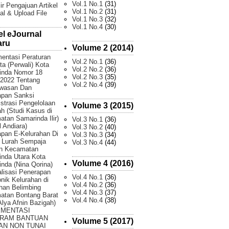
Vol.1 No.1
(31)
ir Pengajuan Artikel
Vol.1 No.2
(31)
al & Upload File
Vol.1 No.3
(32)
Vol.1 No.4
(30)
el eJournal
aru
Volume 2 (2014)
entasi Peraturan
Vol.2 No.1
(36)
ta (Perwali) Kota
Vol.2 No.2
(36)
inda Nomor 18
Vol.2 No.3
(35)
2022 Tentang
Vol.2 No.4
(39)
wasan Dan
apan Sanksi
strasi Pengelolaan
Volume 3 (2015)
 (Studi Kasus di
tan Samarinda Ilir)
Vol.3 No.1
(36)
 Andiara)
Vol.3 No.2
(40)
pan E-Kelurahan Di
Vol.3 No.3
(34)
 Lurah Sempaja
Vol.3 No.4
(44)
an Kecamatan
nda Utara Kota
Volume 4 (2016)
nda (Nina Qorina)
lisasi Penerapan
Vol.4 No.1
(36)
onik Kelurahan di
Vol.4 No.2
(36)
han Belimbing
Vol.4 No.3
(37)
atan Bontang Barat
Vol.4 No.4
(38)
 Alya Afnin Bazigah)
EMENTASI
RAM BANTUAN
Volume 5 (2017)
AN NON TUNAI