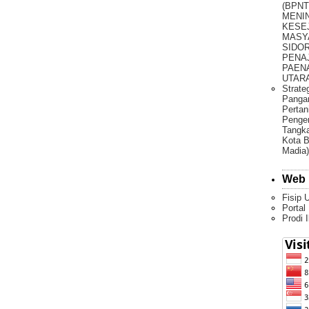
(BPNT
MENI
KESE
MASY
SIDO
PENA
PAEN
UTARA 
Strate
Pangan
Pertan
Penge
Tangka
Kota B
Madia)
Web 
Fisip 
Portal
Prodi 