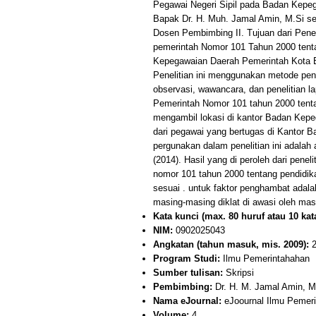
Pegawai Negeri Sipil pada Badan Kepe
Bapak Dr. H. Muh. Jamal Amin, M.Si sel
Dosen Pembimbing II. Tujuan dari Penel
pemerintah Nomor 101 Tahun 2000 tenta
Kepegawaian Daerah Pemerintah Kota B
Penelitian ini menggunakan metode pene
observasi, wawancara, dan penelitian 
Pemerintah Nomor 101 tahun 2000 tentan
mengambil lokasi di kantor Badan Kepeg
dari pegawai yang bertugas di Kantor B
pergunakan dalam penelitian ini adalah 
(2014). Hasil yang di peroleh dari pene
nomor 101 tahun 2000 tentang pendidika
sesuai . untuk faktor penghambat adal
masing-masing diklat di awasi oleh m
Kata kunci (max. 80 huruf atau 10 kata
NIM:
0902025043
Angkatan (tahun masuk, mis. 2009):
2
Program Studi:
Ilmu Pemerintahahan
Sumber tulisan:
Skripsi
Pembimbing:
Dr. H. M. Jamal Amin, M.S
Nama eJournal:
eJoournal Ilmu Pemer
Volume:
4