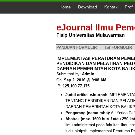
Home
Download
Kontak
Profi
eJournal Ilmu Pem
Fisip Universitas Mulawarman
PANDUAN FORMULIR
ISI FORMULIR
IMPLEMENTASI PERATURAN PEMER
PENDIDIKAN DAN PELATIHAN PEG
DAERAH PEMERINTAH KOTA BALIKPAP
Submitted by:
Admin,
On:
Sep 2, 2016 @ 9:08 AM
IP:
125.160.77.175
Judul artikel eJournal:
IMPLEMENTAS
TENTANG PENDIDIKAN DAN PELATI
DAERAH PEMERINTAH KOTA BALIK
Pengarang (nama mhs):
Aji Yerico Def
Abstrak (max. 1600 huruf atau 250 kat
ilmu administrasi pada fakultas Ilmu s
judul skripsi: implementasi Peraturan 