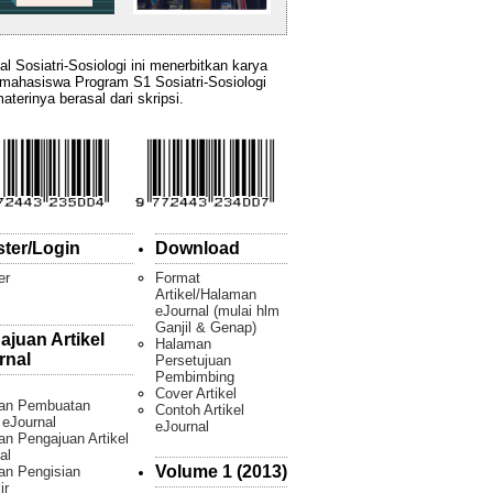
al Sosiatri-Sosiologi ini menerbitkan karya
 mahasiswa Program S1 Sosiatri-Sosiologi
aterinya berasal dari skripsi.
ster/Login
Download
er
Format
Artikel/Halaman
eJournal (mulai hlm
Ganjil & Genap)
ajuan Artikel
Halaman
rnal
Persetujuan
Pembimbing
Cover Artikel
an Pembuatan
Contoh Artikel
l eJournal
eJournal
n Pengajuan Artikel
al
Volume 1 (2013)
an Pengisian
ir