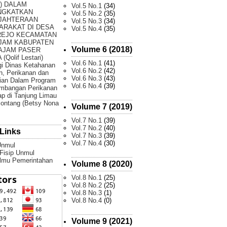
) DALAM
Vol.5 No.1
(34)
NGKATKAN
Vol.5 No.2
(35)
JAHTERAAN
Vol.5 No.3
(34)
ARAKAT DI DESA
Vol.5 No.4
(35)
REJO KECAMATAN
JAM KABUPATEN
Volume 6 (2018)
AJAM PASER
(Qolif Lestari)
Vol.6 No.1
(41)
gi Dinas Ketahanan
Vol.6 No.2
(42)
, Perikanan dan
Vol.6 No.3
(43)
ian Dalam Program
Vol.6 No.4
(39)
mbangan Perikanan
p di Tanjung Limau
ontang (Betsy Nona
Volume 7 (2019)
Vol.7 No.1
(39)
Vol.7 No.2
(40)
Links
Vol.7 No.3
(39)
Vol.7 No.4
(30)
Unmul
 Fisip Unmul
Ilmu Pemerintahan
Volume 8 (2020)
Vol.8 No.1
(25)
Vol.8 No.2
(25)
Vol.8 No.3
(1)
Vol.8 No.4
(0)
Volume 9 (2021)