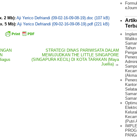
Formul
eJourn
x. 2 Mb):
Aji Yerico Defriandi (09-02-16-09-08-19).doc (107 kB)
Artik
x. 5 Mb):
Aji Yerico Defriandi (09-02-16-09-08-19).pdf (221 kB)
Terb
Implem
Waliko
Samar
Tahun 
ANGAN
STRATEGI DINAS PARIWISATA DALAM
Penga
AN
MEWUJUDKAN THE LITTLE SINGAPORE
Pener
iagus
(SINGAPURA KECIL) DI KOTA TARAKAN (Maya
Admini
Juellia)
→
Sampah
Kecama
(Akmal
Penera
Kantor
Selat
Samari
Samari
Optima
Elektr
Kelura
Kecam
(Putri
IMPL
PROG
PANG