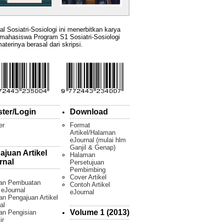
al Sosiatri-Sosiologi ini menerbitkan karya
 mahasiswa Program S1 Sosiatri-Sosiologi
aterinya berasal dari skripsi.
ster/Login
Download
er
Format
Artikel/Halaman
eJournal (mulai hlm
Ganjil & Genap)
ajuan Artikel
Halaman
rnal
Persetujuan
Pembimbing
Cover Artikel
an Pembuatan
Contoh Artikel
l eJournal
eJournal
n Pengajuan Artikel
al
Volume 1 (2013)
an Pengisian
ir