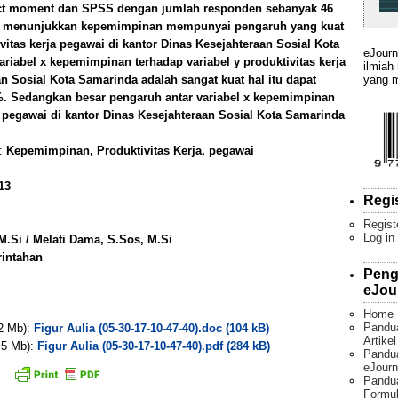
ct moment dan SPSS dengan jumlah responden sebanyak 46
ini menunjukkan kepemimpinan mempunyai pengaruh yang kuat
ivitas kerja pegawai di kantor Dinas Kesejahteraan Sosial Kota
eJourn
riabel x kepemimpinan terhadap variabel y produktivitas kerja
ilmiah
yang m
n Sosial Kota Samarinda adalah sangat kuat hal itu dapat
,8%. Sedangkan besar pengaruh antar variabel x kepemimpinan
a pegawai di kantor Dinas Kesejahteraan Sosial Kota Samarinda
):
Kepemimpinan, Produktivitas Kerja, pegawai
13
Regi
Regist
Log in
 M.Si / Melati Dama, S.Sos, M.Si
rintahan
Peng
eJou
Home
Pandu
 2 Mb):
Figur Aulia (05-30-17-10-47-40).doc (104 kB)
Artike
. 5 Mb):
Figur Aulia (05-30-17-10-47-40).pdf (284 kB)
Pandua
eJourn
Pandu
Formul