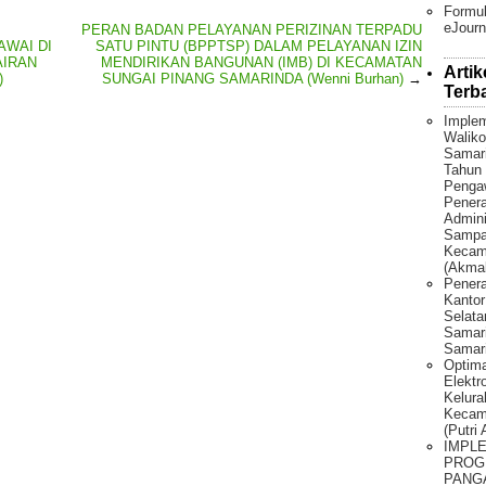
Formul
eJourn
PERAN BADAN PELAYANAN PERIZINAN TERPADU
AWAI DI
SATU PINTU (BPPTSP) DALAM PELAYANAN IZIN
AIRAN
MENDIRIKAN BANGUNAN (IMB) DI KECAMATAN
Artik
)
SUNGAI PINANG SAMARINDA (Wenni Burhan)
→
Terb
Implem
Waliko
Samar
Tahun 
Penga
Pener
Admini
Sampah
Kecama
(Akmal
Penera
Kantor
Selat
Samari
Samari
Optima
Elektr
Kelura
Kecam
(Putri
IMPL
PROG
PANG