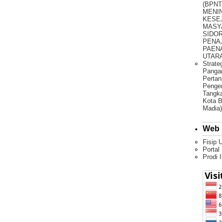
(BPNT
MENI
KESE
MASY
SIDO
PENA
PAEN
UTARA 
Strate
Pangan
Pertan
Penge
Tangka
Kota B
Madia)
Web 
Fisip 
Portal
Prodi 