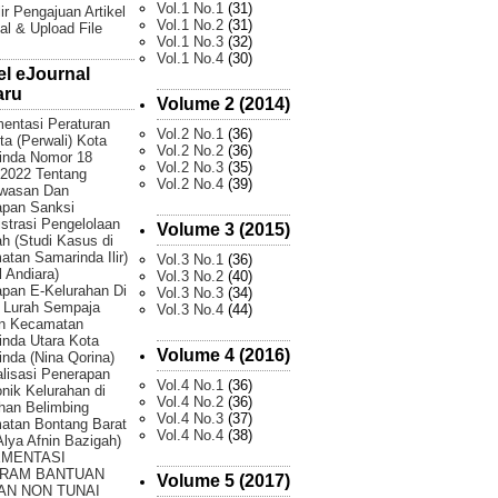
Vol.1 No.1
(31)
ir Pengajuan Artikel
Vol.1 No.2
(31)
al & Upload File
Vol.1 No.3
(32)
Vol.1 No.4
(30)
el eJournal
aru
Volume 2 (2014)
entasi Peraturan
Vol.2 No.1
(36)
ta (Perwali) Kota
Vol.2 No.2
(36)
inda Nomor 18
Vol.2 No.3
(35)
2022 Tentang
Vol.2 No.4
(39)
wasan Dan
apan Sanksi
strasi Pengelolaan
Volume 3 (2015)
 (Studi Kasus di
tan Samarinda Ilir)
Vol.3 No.1
(36)
 Andiara)
Vol.3 No.2
(40)
pan E-Kelurahan Di
Vol.3 No.3
(34)
 Lurah Sempaja
Vol.3 No.4
(44)
an Kecamatan
nda Utara Kota
Volume 4 (2016)
nda (Nina Qorina)
lisasi Penerapan
Vol.4 No.1
(36)
onik Kelurahan di
Vol.4 No.2
(36)
han Belimbing
Vol.4 No.3
(37)
atan Bontang Barat
Vol.4 No.4
(38)
 Alya Afnin Bazigah)
EMENTASI
RAM BANTUAN
Volume 5 (2017)
AN NON TUNAI