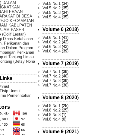
) DALAM
Vol.5 No.1
(34)
NGKATKAN
Vol.5 No.2
(35)
JAHTERAAN
Vol.5 No.3
(34)
ARAKAT DI DESA
Vol.5 No.4
(35)
REJO KECAMATAN
JAM KABUPATEN
Volume 6 (2018)
AJAM PASER
(Qolif Lestari)
Vol.6 No.1
(41)
gi Dinas Ketahanan
Vol.6 No.2
(42)
, Perikanan dan
Vol.6 No.3
(43)
ian Dalam Program
Vol.6 No.4
(39)
mbangan Perikanan
p di Tanjung Limau
ontang (Betsy Nona
Volume 7 (2019)
Vol.7 No.1
(39)
Vol.7 No.2
(40)
Links
Vol.7 No.3
(39)
Vol.7 No.4
(30)
Unmul
 Fisip Unmul
Ilmu Pemerintahan
Volume 8 (2020)
Vol.8 No.1
(25)
Vol.8 No.2
(25)
Vol.8 No.3
(1)
Vol.8 No.4
(0)
Volume 9 (2021)