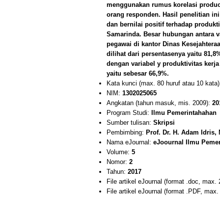
menggunakan rumus korelasi produ
orang responden. Hasil penelitian 
dan bernilai positif terhadap produkt
Samarinda. Besar hubungan antara va
pegawai di kantor Dinas Kesejahteraa
dilihat dari persentasenya yaitu 81
dengan variabel y produktivitas kerj
yaitu sebesar 66,9%.
Kata kunci (max. 80 huruf atau 10 kata
NIM:
1302025065
Angkatan (tahun masuk, mis. 2009):
20
Program Studi:
Ilmu Pemerintahahan
Sumber tulisan:
Skripsi
Pembimbing:
Prof. Dr. H. Adam Idris,
Nama eJournal:
eJoournal Ilmu Peme
Volume:
5
Nomor:
2
Tahun:
2017
File artikel eJournal (format .doc, max.
File artikel eJournal (format .PDF, max