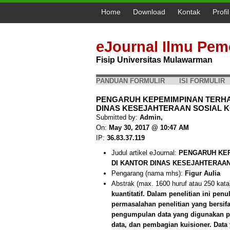
Home
Download
Kontak
Profi
eJournal Ilmu Pem
Fisip Universitas Mulawarman
PANDUAN FORMULIR
ISI FORMULIR
PENGARUH KEPEMIMPINAN TERHA
DINAS KESEJAHTERAAN SOSIAL KOT
Submitted by:
Admin,
On:
May 30, 2017 @ 10:47 AM
IP:
36.83.37.119
Judul artikel eJournal:
PENGARUH KEP
DI KANTOR DINAS KESEJAHTERAA
Pengarang (nama mhs):
Figur Aulia
Abstrak (max. 1600 huruf atau 250 kata
kuantitatif. Dalam penelitian ini pe
permasalahan penelitian yang bersif
pengumpulan data yang digunakan pe
data, dan pembagian kuisioner. Data 