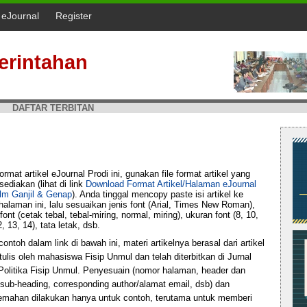
l eJournal
Register
erintahan
DAFTAR TERBITAN
ormat artikel eJournal Prodi ini, gunakan file format artikel yang
isediakan (lihat di link
Download Format Artikel/Halaman eJournal
hlm Ganjil & Genap
). Anda tinggal mencopy paste isi artikel ke
halaman ini, lalu sesuaikan jenis font (Arial, Times New Roman),
font (cetak tebal, tebal-miring, normal, miring), ukuran font (8, 10,
2, 13, 14), tata letak, dsb.
 contoh dalam link di bawah ini, materi artikelnya berasal dari artikel
tulis oleh mahasiswa Fisip Unmul dan telah diterbitkan di Jurnal
Politika Fisip Unmul. Penyesuain (nomor halaman, header dan
 sub-heading, corresponding author/alamat email, dsb) dan
jemahan dilakukan hanya untuk contoh, terutama untuk memberi