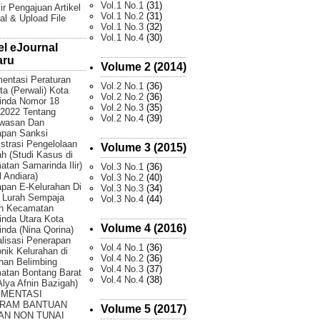
Vol.1 No.1
(31)
ir Pengajuan Artikel
Vol.1 No.2
(31)
al & Upload File
Vol.1 No.3
(32)
Vol.1 No.4
(30)
el eJournal
aru
Volume 2 (2014)
entasi Peraturan
Vol.2 No.1
(36)
ta (Perwali) Kota
Vol.2 No.2
(36)
inda Nomor 18
Vol.2 No.3
(35)
2022 Tentang
Vol.2 No.4
(39)
wasan Dan
apan Sanksi
strasi Pengelolaan
Volume 3 (2015)
 (Studi Kasus di
tan Samarinda Ilir)
Vol.3 No.1
(36)
 Andiara)
Vol.3 No.2
(40)
pan E-Kelurahan Di
Vol.3 No.3
(34)
 Lurah Sempaja
Vol.3 No.4
(44)
an Kecamatan
nda Utara Kota
Volume 4 (2016)
nda (Nina Qorina)
lisasi Penerapan
Vol.4 No.1
(36)
onik Kelurahan di
Vol.4 No.2
(36)
han Belimbing
Vol.4 No.3
(37)
atan Bontang Barat
Vol.4 No.4
(38)
 Alya Afnin Bazigah)
EMENTASI
RAM BANTUAN
Volume 5 (2017)
AN NON TUNAI