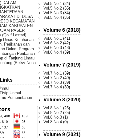
) DALAM
Vol.5 No.1
(34)
NGKATKAN
Vol.5 No.2
(35)
JAHTERAAN
Vol.5 No.3
(34)
ARAKAT DI DESA
Vol.5 No.4
(35)
REJO KECAMATAN
JAM KABUPATEN
Volume 6 (2018)
AJAM PASER
(Qolif Lestari)
Vol.6 No.1
(41)
gi Dinas Ketahanan
Vol.6 No.2
(42)
, Perikanan dan
Vol.6 No.3
(43)
ian Dalam Program
Vol.6 No.4
(39)
mbangan Perikanan
p di Tanjung Limau
ontang (Betsy Nona
Volume 7 (2019)
Vol.7 No.1
(39)
Vol.7 No.2
(40)
Links
Vol.7 No.3
(39)
Vol.7 No.4
(30)
Unmul
 Fisip Unmul
Ilmu Pemerintahan
Volume 8 (2020)
Vol.8 No.1
(25)
Vol.8 No.2
(25)
Vol.8 No.3
(1)
Vol.8 No.4
(0)
Volume 9 (2021)