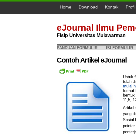
Home
Download
Kontak
Profi
eJournal Ilmu Pem
Fisip Universitas Mulawarman
PANDUAN FORMULIR
ISI FORMULIR
Contoh Artikel eJournal
Untuk f
telah d
mulai 
format 
bentuk 
11,5, 1
Artikel
yang di
Sosial-
pointer
penter