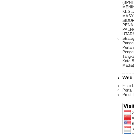
(BPNT
MENI
KESE
MASY
SIDO
PENA
PAEN
UTARA 
Strate
Pangan
Pertan
Penge
Tangka
Kota B
Madia)
Web 
Fisip 
Portal
Prodi 