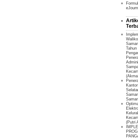
Formul
eJourn
Artik
Terb
Implem
Waliko
Samar
Tahun 
Penga
Pener
Admini
Sampah
Kecama
(Akmal
Penera
Kantor
Selat
Samari
Samari
Optima
Elektr
Kelura
Kecam
(Putri
IMPL
PROG
PANG