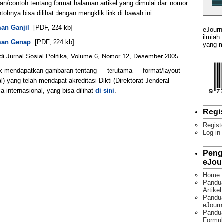
n/contoh tentang format halaman artikel yang dimulai dari nomor
ntohnya bisa dilihat dengan mengklik link di bawah ini:
man Ganjil
[PDF, 224 kb]
eJourn
ilmiah
aman Genap
[PDF, 224 kb]
yang m
di Jurnal Sosial Politika, Volume 6, Nomor 12, Desember 2005.
untuk mendapatkan gambaran tentang — terutama — format/layout
onal) yang telah mendapat akreditasi Dikti (Direktorat Jenderal
a internasional, yang bisa dilihat
di sini
.
Regi
Regist
Log in
Peng
eJou
Home
Pandu
Artike
Pandua
eJourn
Pandu
Formul