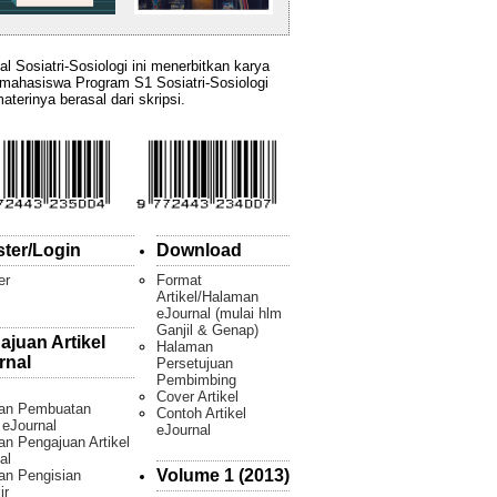
al Sosiatri-Sosiologi ini menerbitkan karya
 mahasiswa Program S1 Sosiatri-Sosiologi
aterinya berasal dari skripsi.
ster/Login
Download
er
Format
Artikel/Halaman
eJournal (mulai hlm
Ganjil & Genap)
ajuan Artikel
Halaman
rnal
Persetujuan
Pembimbing
Cover Artikel
an Pembuatan
Contoh Artikel
l eJournal
eJournal
n Pengajuan Artikel
al
Volume 1 (2013)
an Pengisian
ir