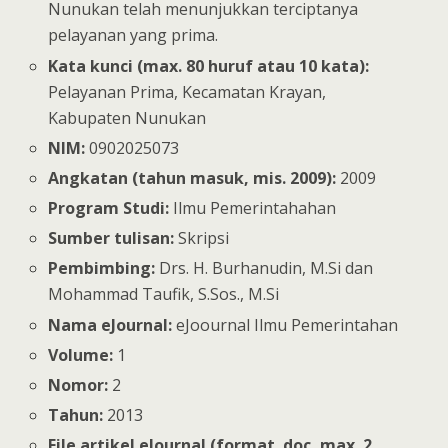
Nunukan telah menunjukkan terciptanya
pelayanan yang prima.
Kata kunci (max. 80 huruf atau 10 kata):
Pelayanan Prima, Kecamatan Krayan,
Kabupaten Nunukan
NIM:
0902025073
Angkatan (tahun masuk, mis. 2009):
2009
Program Studi:
Ilmu Pemerintahahan
Sumber tulisan:
Skripsi
Pembimbing:
Drs. H. Burhanudin, M.Si dan
Mohammad Taufik, S.Sos., M.Si
Nama eJournal:
eJoournal Ilmu Pemerintahan
Volume:
1
Nomor:
2
Tahun:
2013
File artikel eJournal (format .doc, max. 2