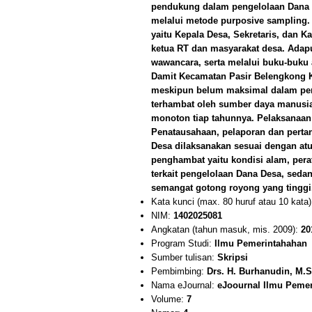
pendukung dalam pengelolaan Dana De
melalui metode purposive sampling. S
yaitu Kepala Desa, Sekretaris, dan
ketua RT dan masyarakat desa. Adap
wawancara, serta melalui buku-buku
Damit Kecamatan Pasir Belengkong 
meskipun belum maksimal dalam pe
terhambat oleh sumber daya manusia
monoton tiap tahunnya. Pelaksanaan 
Penatausahaan, pelaporan dan pert
Desa dilaksanakan sesuai dengan atu
penghambat yaitu kondisi alam, perat
terkait pengelolaan Dana Desa, seda
semangat gotong royong yang tinggi
Kata kunci (max. 80 huruf atau 10 kata
NIM:
1402025081
Angkatan (tahun masuk, mis. 2009):
20
Program Studi:
Ilmu Pemerintahahan
Sumber tulisan:
Skripsi
Pembimbing:
Drs. H. Burhanudin, M.S
Nama eJournal:
eJoournal Ilmu Peme
Volume:
7