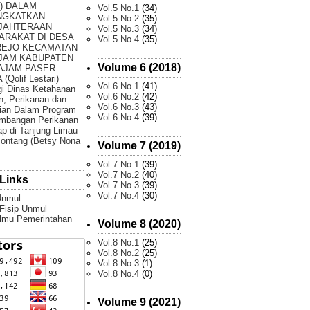
) DALAM
Vol.5 No.1
(34)
NGKATKAN
Vol.5 No.2
(35)
JAHTERAAN
Vol.5 No.3
(34)
ARAKAT DI DESA
Vol.5 No.4
(35)
REJO KECAMATAN
JAM KABUPATEN
Volume 6 (2018)
AJAM PASER
(Qolif Lestari)
Vol.6 No.1
(41)
gi Dinas Ketahanan
Vol.6 No.2
(42)
, Perikanan dan
Vol.6 No.3
(43)
ian Dalam Program
Vol.6 No.4
(39)
mbangan Perikanan
p di Tanjung Limau
ontang (Betsy Nona
Volume 7 (2019)
Vol.7 No.1
(39)
Vol.7 No.2
(40)
Links
Vol.7 No.3
(39)
Vol.7 No.4
(30)
Unmul
 Fisip Unmul
Ilmu Pemerintahan
Volume 8 (2020)
Vol.8 No.1
(25)
Vol.8 No.2
(25)
Vol.8 No.3
(1)
Vol.8 No.4
(0)
Volume 9 (2021)