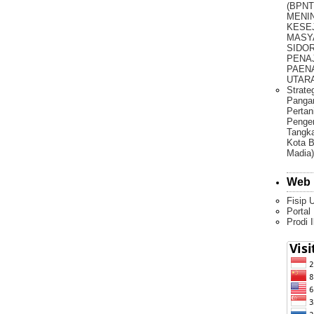
(BPNT
MENI
KESE
MASY
SIDO
PENA
PAEN
UTARA 
Strate
Pangan
Pertan
Penge
Tangka
Kota B
Madia)
Web 
Fisip 
Portal
Prodi 