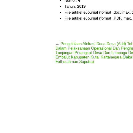
Nomor:
4
Tahun:
2019
File artikel eJournal (format .doc, max.
File artikel eJournal (format .PDF, max
←
Pengelolaan Alokasi Dana Desa (Add) Ta
Dalam Pelaksanaan Operasional Dan Pengha
Tunjangan Perangkat Desa Dan Lembaga De
Embalut Kabupaten Kutai Kartanegara (Jaka
Fathurahman Saputra)