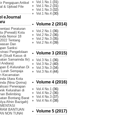
Vol.1 No.1
(31)
ir Pengajuan Artikel
Vol.1 No.2
(31)
al & Upload File
Vol.1 No.3
(32)
Vol.1 No.4
(30)
el eJournal
aru
Volume 2 (2014)
entasi Peraturan
Vol.2 No.1
(36)
ta (Perwali) Kota
Vol.2 No.2
(36)
inda Nomor 18
Vol.2 No.3
(35)
2022 Tentang
Vol.2 No.4
(39)
wasan Dan
apan Sanksi
strasi Pengelolaan
Volume 3 (2015)
 (Studi Kasus di
tan Samarinda Ilir)
Vol.3 No.1
(36)
 Andiara)
Vol.3 No.2
(40)
pan E-Kelurahan Di
Vol.3 No.3
(34)
 Lurah Sempaja
Vol.3 No.4
(44)
an Kecamatan
nda Utara Kota
Volume 4 (2016)
nda (Nina Qorina)
lisasi Penerapan
Vol.4 No.1
(36)
onik Kelurahan di
Vol.4 No.2
(36)
han Belimbing
Vol.4 No.3
(37)
atan Bontang Barat
Vol.4 No.4
(38)
 Alya Afnin Bazigah)
EMENTASI
RAM BANTUAN
Volume 5 (2017)
AN NON TUNAI