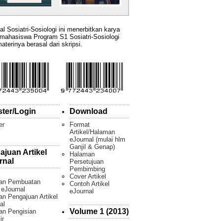
al Sosiatri-Sosiologi ini menerbitkan karya
 mahasiswa Program S1 Sosiatri-Sosiologi
aterinya berasal dari skripsi.
ster/Login
Download
er
Format
Artikel/Halaman
eJournal (mulai hlm
Ganjil & Genap)
ajuan Artikel
Halaman
rnal
Persetujuan
Pembimbing
Cover Artikel
an Pembuatan
Contoh Artikel
l eJournal
eJournal
n Pengajuan Artikel
al
Volume 1 (2013)
an Pengisian
ir