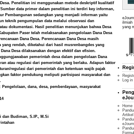
sa. Penelitian ini menggunakan metode deskriptif kualitatif
umber data primer dalam penelitian ini terdiri key informan,
 Kaur Pembangunan sedangkan yang menjadi informan yaitu
eJourn
un teknik pengumpulan data melalui observasi dan
ilmiah
yang m
 atau dokumentasi. Hasil penelitian menunjukan bahwa Desa
Kabupaten Paser telah melaksanakan pengelolaan Dana Desa
rencanaan Dana Desa. Perencanaan Dana Desa masih
 yang rendah, diketahui dari hasil musrenbangdes yang
Dana Desa dilaksanakan dengan efektif dan efisien.
anggungjawaban pemerintah desa dalam pengelolaan Dana
ran atau regulasi dari pemerintah yang berlaku. Adapun faktor
Regi
uran/regulasi dari pemerintah dan ketentuan wajib pajak
ngkan faktor pendukung meliputi partisipasi masyarakat dan
Regist
Log in
.
):
Pengelolaan, dana, desa, pemberdayaan, masyarakat
Peng
eJou
14
Home
Pandu
Artike
i dan Budiman, S.IP., M.Si
Pandua
rintahan
eJourn
Pandu
Formul