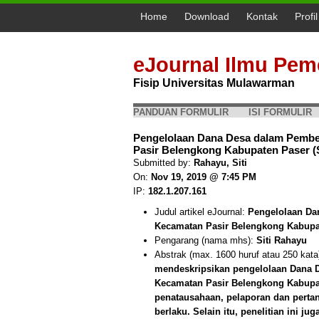
Home
Download
Kontak
Profi
eJournal Ilmu Pem
Fisip Universitas Mulawarman
PANDUAN FORMULIR
ISI FORMULIR
Pengelolaan Dana Desa dalam Pembe
Pasir Belengkong Kabupaten Paser (S
Submitted by:
Rahayu, Siti
On:
Nov 19, 2019 @ 7:45 PM
IP:
182.1.207.161
Judul artikel eJournal:
Pengelolaan Da
Kecamatan Pasir Belengkong Kabupa
Pengarang (nama mhs):
Siti Rahayu
Abstrak (max. 1600 huruf atau 250 kata
mendeskripsikan pengelolaan Dana 
Kecamatan Pasir Belengkong Kabupat
penatausahaan, pelaporan dan perta
berlaku. Selain itu, penelitian ini j