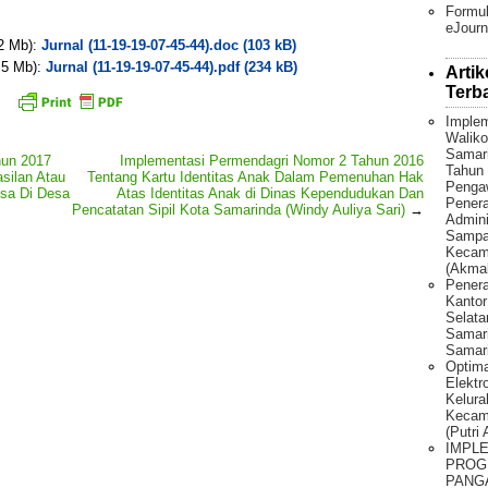
Formul
eJourn
 2 Mb):
Jurnal (11-19-19-07-45-44).doc (103 kB)
. 5 Mb):
Jurnal (11-19-19-07-45-44).pdf (234 kB)
Artik
Terb
Implem
Waliko
Samar
hun 2017
Implementasi Permendagri Nomor 2 Tahun 2016
Tahun 
silan Atau
Tentang Kartu Identitas Anak Dalam Pemenuhan Hak
Penga
sa Di Desa
Atas Identitas Anak di Dinas Kependudukan Dan
Pener
Pencatatan Sipil Kota Samarinda (Windy Auliya Sari)
→
Admini
Sampah
Kecama
(Akmal
Penera
Kantor
Selat
Samari
Samari
Optima
Elektr
Kelura
Kecam
(Putri
IMPL
PROG
PANG