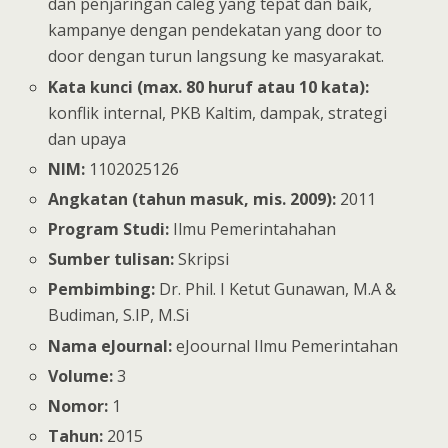
dan penjaringan caleg yang tepat dan baik,
kampanye dengan pendekatan yang door to
door dengan turun langsung ke masyarakat.
Kata kunci (max. 80 huruf atau 10 kata):
konflik internal, PKB Kaltim, dampak, strategi
dan upaya
NIM:
1102025126
Angkatan (tahun masuk, mis. 2009):
2011
Program Studi:
Ilmu Pemerintahahan
Sumber tulisan:
Skripsi
Pembimbing:
Dr. Phil. I Ketut Gunawan, M.A &
Budiman, S.IP, M.Si
Nama eJournal:
eJoournal Ilmu Pemerintahan
Volume:
3
Nomor:
1
Tahun:
2015