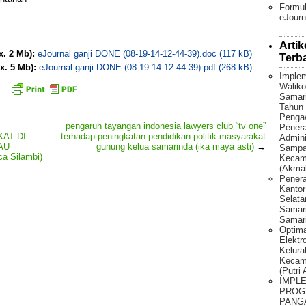
Formul
eJourn
Artik
x. 2 Mb):
eJournal ganji DONE (08-19-14-12-44-39).doc (117 kB)
Terb
x. 5 Mb):
eJournal ganji DONE (08-19-14-12-44-39).pdf (268 kB)
Implem
Waliko
Samar
Tahun 
Penga
pengaruh tayangan indonesia lawyers club “tv one”
Pener
AT DI
terhadap peningkatan pendidikan politik masyarakat
Admini
AU
gunung kelua samarinda (ika maya asti)
→
Sampah
 Silambi)
Kecama
(Akmal
Penera
Kantor
Selat
Samari
Samari
Optima
Elektr
Kelura
Kecam
(Putri
IMPL
PROG
PANG