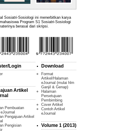
al Sosiatri-Sosiologi ini menerbitkan karya
 mahasiswa Program S1 Sosiatri-Sosiologi
aterinya berasal dari skripsi.
ster/Login
Download
er
Format
Artikel/Halaman
eJournal (mulai hlm
Ganjil & Genap)
ajuan Artikel
Halaman
rnal
Persetujuan
Pembimbing
Cover Artikel
an Pembuatan
Contoh Artikel
l eJournal
eJournal
n Pengajuan Artikel
al
Volume 1 (2013)
an Pengisian
ir