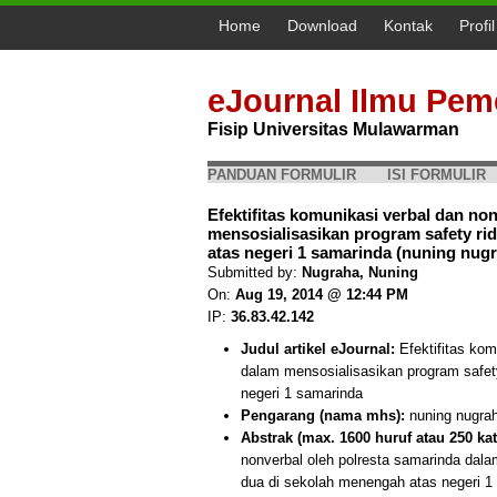
Home
Download
Kontak
Profi
eJournal Ilmu Pem
Fisip Universitas Mulawarman
PANDUAN FORMULIR
ISI FORMULIR
Efektifitas komunikasi verbal dan no
mensosialisasikan program safety r
atas negeri 1 samarinda (nuning nug
Submitted by:
Nugraha, Nuning
On:
Aug 19, 2014 @ 12:44 PM
IP:
36.83.42.142
Judul artikel eJournal:
Efektifitas kom
dalam mensosialisasikan program safet
negeri 1 samarinda
Pengarang (nama mhs):
nuning nugra
Abstrak (max. 1600 huruf atau 250 kat
nonverbal oleh polresta samarinda dala
dua di sekolah menengah atas negeri 1 