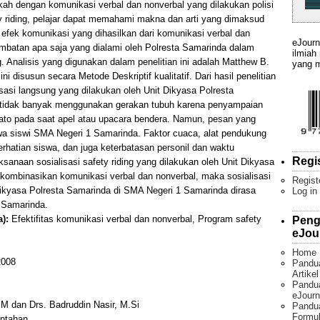
ah dengan komunikasi verbal dan nonverbal yang dilakukan polisi
y riding, pelajar dapat memahami makna dan arti yang dimaksud
t efek komunikasi yang dihasilkan dari komunikasi verbal dan
eJourn
ambatan apa saja yang dialami oleh Polresta Samarinda dalam
ilmiah
. Analisis yang digunakan dalam penelitian ini adalah Matthew B.
yang m
ni disusun secara Metode Deskriptif kualitatif. Dari hasil penelitian
asi langsung yang dilakukan oleh Unit Dikyasa Polresta
 tidak banyak menggunakan gerakan tubuh karena penyampaian
ato pada saat apel atau upacara bendera. Namun, pesan yang
wa siswi SMA Negeri 1 Samarinda. Faktor cuaca, alat pendukung
perhatian siswa, dan juga keterbatasan personil dan waktu
Regi
sanaan sosialisasi safety riding yang dilakukan oleh Unit Dikyasa
kombinasikan komunikasi verbal dan nonverbal, maka sosialisasi
Regist
 Dikyasa Polresta Samarinda di SMA Negeri 1 Samarinda dirasa
Log in
1 Samarinda.
):
Efektifitas komunikasi verbal dan nonverbal, Program safety
Peng
eJou
Home
008
Pandu
Artike
Pandua
eJourn
M dan Drs. Badruddin Nasir, M.Si
Pandu
Formul
intahan