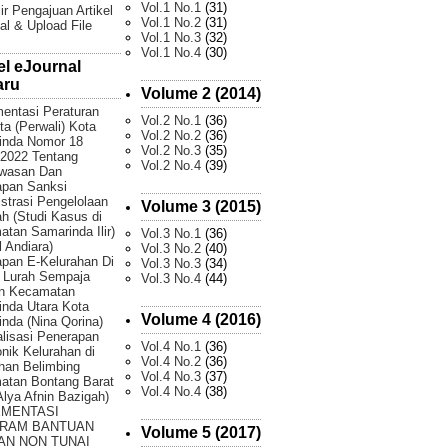
Vol.1 No.1
(31)
ir Pengajuan Artikel
Vol.1 No.2
(31)
al & Upload File
Vol.1 No.3
(32)
Vol.1 No.4
(30)
el eJournal
aru
Volume 2 (2014)
entasi Peraturan
Vol.2 No.1
(36)
ta (Perwali) Kota
Vol.2 No.2
(36)
inda Nomor 18
Vol.2 No.3
(35)
2022 Tentang
Vol.2 No.4
(39)
wasan Dan
apan Sanksi
strasi Pengelolaan
Volume 3 (2015)
 (Studi Kasus di
tan Samarinda Ilir)
Vol.3 No.1
(36)
 Andiara)
Vol.3 No.2
(40)
pan E-Kelurahan Di
Vol.3 No.3
(34)
 Lurah Sempaja
Vol.3 No.4
(44)
an Kecamatan
nda Utara Kota
Volume 4 (2016)
nda (Nina Qorina)
lisasi Penerapan
Vol.4 No.1
(36)
onik Kelurahan di
Vol.4 No.2
(36)
han Belimbing
Vol.4 No.3
(37)
atan Bontang Barat
Vol.4 No.4
(38)
 Alya Afnin Bazigah)
EMENTASI
RAM BANTUAN
Volume 5 (2017)
AN NON TUNAI