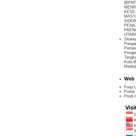
(BPNT
MENI
KESE
MASY
SIDO
PENA
PAEN
UTARA 
Strate
Pangan
Pertan
Penge
Tangka
Kota B
Madia)
Web 
Fisip 
Portal
Prodi 