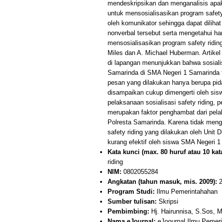
mendeskripsikan dan menganalisis apak
untuk mensosialisasikan program safet
oleh komunikator sehingga dapat diliha
nonverbal tersebut serta mengetahui h
mensosialisasikan program safety riding
Miles dan A. Michael Huberman. Artikel i
di lapangan menunjukkan bahwa sosialis
Samarinda di SMA Negeri 1 Samarinda
pesan yang dilakukan hanya berupa pid
disampaikan cukup dimengerti oleh sis
pelaksanaan sosialisasi safety riding, 
merupakan faktor penghambat dari pelak
Polresta Samarinda. Karena tidak meng
safety riding yang dilakukan oleh Unit
kurang efektif oleh siswa SMA Negeri 
Kata kunci (max. 80 huruf atau 10 kata
riding
NIM:
0802055284
Angkatan (tahun masuk, mis. 2009):
2
Program Studi:
Ilmu Pemerintahahan
Sumber tulisan:
Skripsi
Pembimbing:
Hj. Hairunnisa, S.Sos, M
Nama eJournal:
eJoournal Ilmu Pemer