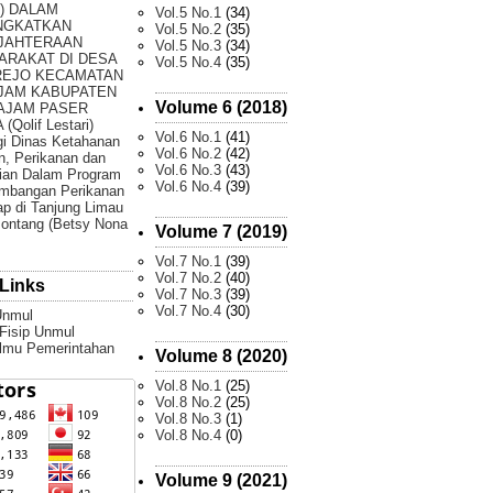
) DALAM
Vol.5 No.1
(34)
NGKATKAN
Vol.5 No.2
(35)
JAHTERAAN
Vol.5 No.3
(34)
ARAKAT DI DESA
Vol.5 No.4
(35)
REJO KECAMATAN
JAM KABUPATEN
Volume 6 (2018)
AJAM PASER
(Qolif Lestari)
Vol.6 No.1
(41)
gi Dinas Ketahanan
Vol.6 No.2
(42)
, Perikanan dan
Vol.6 No.3
(43)
ian Dalam Program
Vol.6 No.4
(39)
mbangan Perikanan
p di Tanjung Limau
ontang (Betsy Nona
Volume 7 (2019)
Vol.7 No.1
(39)
Vol.7 No.2
(40)
Links
Vol.7 No.3
(39)
Vol.7 No.4
(30)
Unmul
 Fisip Unmul
Ilmu Pemerintahan
Volume 8 (2020)
Vol.8 No.1
(25)
Vol.8 No.2
(25)
Vol.8 No.3
(1)
Vol.8 No.4
(0)
Volume 9 (2021)