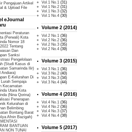
Vol.1 No.1
(31)
ir Pengajuan Artikel
Vol.1 No.2
(31)
al & Upload File
Vol.1 No.3
(32)
Vol.1 No.4
(30)
el eJournal
aru
Volume 2 (2014)
entasi Peraturan
Vol.2 No.1
(36)
ta (Perwali) Kota
Vol.2 No.2
(36)
inda Nomor 18
Vol.2 No.3
(35)
2022 Tentang
Vol.2 No.4
(39)
wasan Dan
apan Sanksi
strasi Pengelolaan
Volume 3 (2015)
 (Studi Kasus di
tan Samarinda Ilir)
Vol.3 No.1
(36)
 Andiara)
Vol.3 No.2
(40)
pan E-Kelurahan Di
Vol.3 No.3
(34)
 Lurah Sempaja
Vol.3 No.4
(44)
an Kecamatan
nda Utara Kota
Volume 4 (2016)
nda (Nina Qorina)
lisasi Penerapan
Vol.4 No.1
(36)
onik Kelurahan di
Vol.4 No.2
(36)
han Belimbing
Vol.4 No.3
(37)
atan Bontang Barat
Vol.4 No.4
(38)
 Alya Afnin Bazigah)
EMENTASI
RAM BANTUAN
Volume 5 (2017)
AN NON TUNAI