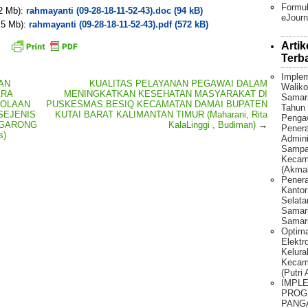
Formul
 2 Mb):
rahmayanti (09-28-18-11-52-43).doc (94 kB)
eJourn
. 5 Mb):
rahmayanti (09-28-18-11-52-43).pdf (572 kB)
Artik
Terb
Implem
AN
KUALITAS PELAYANAN PEGAWAI DALAM
Waliko
ARA
MENINGKATKAN KESEHATAN MASYARAKAT DI
Samar
LOLAAN
PUSKESMAS BESIQ KECAMATAN DAMAI BUPATEN
Tahun 
SEJENIS
KUTAI BARAT KALIMANTAN TIMUR (Maharani, Rita
Penga
GGARONG
KalaLinggi , Budiman)
→
Pener
s)
Admini
Sampah
Kecama
(Akmal
Penera
Kantor
Selat
Samari
Samari
Optima
Elektr
Kelura
Kecam
(Putri
IMPL
PROG
PANG