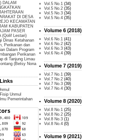
) DALAM
Vol.5 No.1
(34)
NGKATKAN
Vol.5 No.2
(35)
JAHTERAAN
Vol.5 No.3
(34)
ARAKAT DI DESA
Vol.5 No.4
(35)
REJO KECAMATAN
JAM KABUPATEN
Volume 6 (2018)
AJAM PASER
(Qolif Lestari)
Vol.6 No.1
(41)
gi Dinas Ketahanan
Vol.6 No.2
(42)
, Perikanan dan
Vol.6 No.3
(43)
ian Dalam Program
Vol.6 No.4
(39)
mbangan Perikanan
p di Tanjung Limau
ontang (Betsy Nona
Volume 7 (2019)
Vol.7 No.1
(39)
Vol.7 No.2
(40)
Links
Vol.7 No.3
(39)
Vol.7 No.4
(30)
Unmul
 Fisip Unmul
Ilmu Pemerintahan
Volume 8 (2020)
Vol.8 No.1
(25)
Vol.8 No.2
(25)
Vol.8 No.3
(1)
Vol.8 No.4
(0)
Volume 9 (2021)