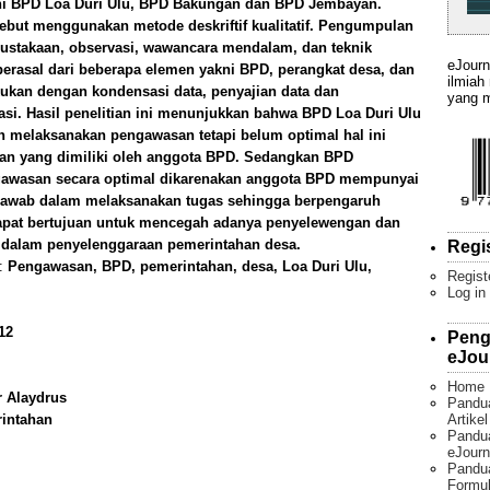
kni BPD Loa Duri Ulu, BPD Bakungan dan BPD Jembayan.
rsebut menggunakan metode deskriftif kualitatif. Pengumpulan
pustakaan, observasi, wawancara mendalam, dan teknik
eJourn
berasal dari beberapa elemen yakni BPD, perangkat desa, dan
ilmiah
akukan dengan kondensasi data, penyajian data dan
yang m
asi. Hasil penelitian ini menunjukkan bahwa BPD Loa Duri Ulu
melaksanakan pengawasan tetapi belum optimal hal ini
an yang dimiliki oleh anggota BPD. Sedangkan BPD
awasan secara optimal dikarenakan anggota BPD mempunyai
 jawab dalam melaksanakan tugas sehingga berpengaruh
apat bertujuan untuk mencegah adanya penyelewengan dan
 dalam penyelenggaraan pemerintahan desa.
Regi
):
Pengawasan, BPD, pemerintahan, desa, Loa Duri Ulu,
Regist
Log in
12
Peng
eJou
Home
r Alaydrus
Pandu
Artike
rintahan
Pandua
eJourn
Pandu
Formul