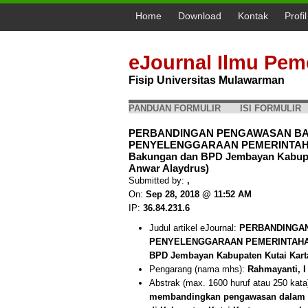
Home
Download
Kontak
Profi
eJournal Ilmu Pem
Fisip Universitas Mulawarman
PANDUAN FORMULIR
ISI FORMULIR
PERBANDINGAN PENGAWASAN B
PENYELENGGARAAN PEMERINTAHAN 
Bakungan dan BPD Jembayan Kabupat
Anwar Alaydrus)
Submitted by:
,
On:
Sep 28, 2018 @ 11:52 AM
IP:
36.84.231.6
Judul artikel eJournal:
PERBANDINGA
PENYELENGGARAAN PEMERINTAHAN D
BPD Jembayan Kabupaten Kutai Kart
Pengarang (nama mhs):
Rahmayanti, I
Abstrak (max. 1600 huruf atau 250 kata
membandingkan pengawasan dalam pe