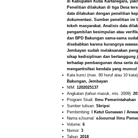
di Kabupaten Kutai Kartanegara, ya
Penelitian dilakukan di tiga Desa te
data dilakukan dengan penelitian ke
dokumentasi. Sumber penelitian ini 
tokoh masyarakat. Analisis data dil
pengambilan kesimpulan atau verifik
dan BPD Bakungan sama-sama sudah 
disebabkan karena kurangnya wawas
Jembayan sudah melaksanakan peng
sikap kedisiplinan dan bertanggung
terhadap pembangunan desa serta d
mengantisifasi kendala yang muncul
Kata kunci (max. 80 huruf atau 10 kata
Bakungan, Jembayan
NIM:
1202025137
Angkatan (tahun masuk, mis. 2009):
20
Program Studi:
Ilmu Pemerintahahan
Sumber tulisan:
Skripsi
Pembimbing:
I Ketut Gunawan / Anwa
Nama eJournal:
eJoournal Ilmu Peme
Volume:
6
Nomor:
3
Tahun:
2018