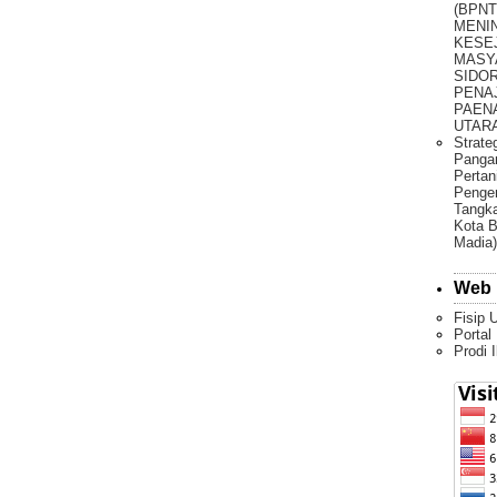
(BPNT
MENI
KESE
MASY
SIDO
PENA
PAEN
UTARA 
Strate
Pangan
Pertan
Penge
Tangka
Kota B
Madia)
Web 
Fisip 
Portal
Prodi 