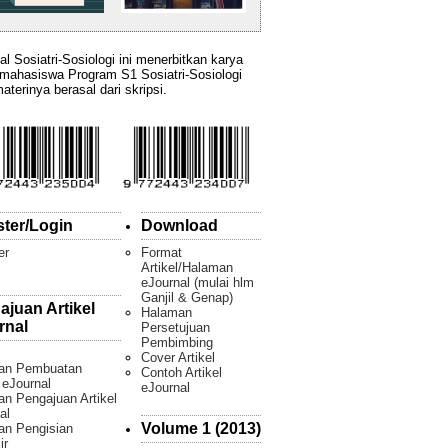
al Sosiatri-Sosiologi ini menerbitkan karya
 mahasiswa Program S1 Sosiatri-Sosiologi
aterinya berasal dari skripsi.
ster/Login
Download
er
Format
Artikel/Halaman
eJournal (mulai hlm
Ganjil & Genap)
ajuan Artikel
Halaman
rnal
Persetujuan
Pembimbing
Cover Artikel
an Pembuatan
Contoh Artikel
l eJournal
eJournal
n Pengajuan Artikel
al
Volume 1 (2013)
an Pengisian
ir