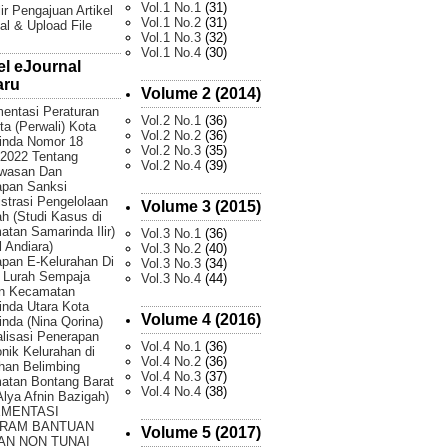
Vol.1 No.1
(31)
ir Pengajuan Artikel
Vol.1 No.2
(31)
al & Upload File
Vol.1 No.3
(32)
Vol.1 No.4
(30)
el eJournal
aru
Volume 2 (2014)
entasi Peraturan
Vol.2 No.1
(36)
ta (Perwali) Kota
Vol.2 No.2
(36)
inda Nomor 18
Vol.2 No.3
(35)
2022 Tentang
Vol.2 No.4
(39)
wasan Dan
apan Sanksi
strasi Pengelolaan
Volume 3 (2015)
 (Studi Kasus di
tan Samarinda Ilir)
Vol.3 No.1
(36)
 Andiara)
Vol.3 No.2
(40)
pan E-Kelurahan Di
Vol.3 No.3
(34)
 Lurah Sempaja
Vol.3 No.4
(44)
an Kecamatan
nda Utara Kota
Volume 4 (2016)
nda (Nina Qorina)
lisasi Penerapan
Vol.4 No.1
(36)
onik Kelurahan di
Vol.4 No.2
(36)
han Belimbing
Vol.4 No.3
(37)
atan Bontang Barat
Vol.4 No.4
(38)
 Alya Afnin Bazigah)
EMENTASI
RAM BANTUAN
Volume 5 (2017)
AN NON TUNAI