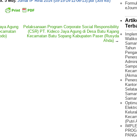
x. 5 Mb):
Jurnal IP Rina 2014 (05-15-14-11-06-13).pdf (305 kB)
Formul
eJourn
Artik
Terb
Jaya Agung
Pelaksanaan Program Corporate Social Responsibility
ecamatan
(CSR) PT. Kideco Jaya Agung di Desa Batu Kajang
Implem
odo)
Kecamatan Batu Sopang Kabupaten Paser (Rusyda
Waliko
Ahda)
→
Samar
Tahun 
Penga
Pener
Admini
Sampah
Kecama
(Akmal
Penera
Kantor
Selat
Samari
Samari
Optima
Elektr
Kelura
Kecam
(Putri
IMPL
PROG
PANG