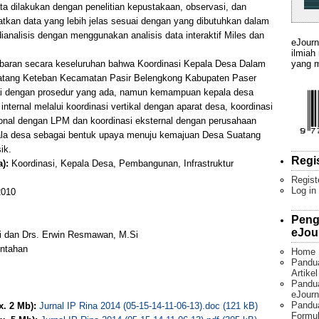
a dilakukan dengan penelitian kepustakaan, observasi, dan
kan data yang lebih jelas sesuai dengan yang dibutuhkan dalam
dianalisis dengan menggunakan analisis data interaktif Miles dan
eJourn
ilmiah
yang m
gambaran secara keseluruhan bahwa Koordinasi Kepala Desa Dalam
uatang Keteban Kecamatan Pasir Belengkong Kabupaten Paser
ai dengan prosedur yang ada, namun kemampuan kepala desa
internal melalui koordinasi vertikal dengan aparat desa, koordinasi
gonal dengan LPM dan koordinasi eksternal dengan perusahaan
ala desa sebagai bentuk upaya menuju kemajuan Desa Suatang
ik.
Regi
):
Koordinasi, Kepala Desa, Pembangunan, Infrastruktur
Regist
Log in
010
Peng
eJou
i dan Drs. Erwin Resmawan, M.Si
intahan
Home
Pandu
Artike
Pandua
eJourn
Pandu
x. 2 Mb):
Jurnal IP Rina 2014 (05-15-14-11-06-13).doc (121 kB)
Formul