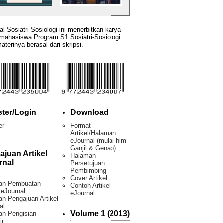
al Sosiatri-Sosiologi ini menerbitkan karya
 mahasiswa Program S1 Sosiatri-Sosiologi
aterinya berasal dari skripsi.
ster/Login
Download
er
Format
Artikel/Halaman
eJournal (mulai hlm
Ganjil & Genap)
ajuan Artikel
Halaman
rnal
Persetujuan
Pembimbing
Cover Artikel
an Pembuatan
Contoh Artikel
l eJournal
eJournal
n Pengajuan Artikel
al
Volume 1 (2013)
an Pengisian
ir